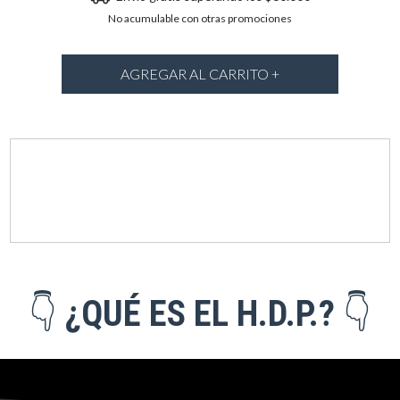
No acumulable con otras promociones
Medios de envío
Entregas para el CP:
CAMBIAR CP
👇
¿QUÉ ES EL H.D.P.?
👇