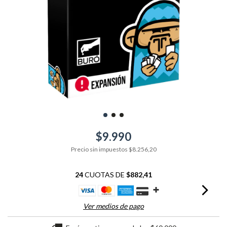
$9.990
Precio sin impuestos
$8.256,20
24
CUOTAS DE
$882,41
Ver medios de pago