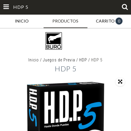
HDP 5
INICIO
PRODUCTOS
CARRITO
0
Inicio
/
Juegos de Previa
/
HDP
/
HDP 5
HDP 5